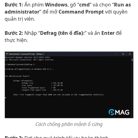
Bước 1:
Ấn phím
Windows
, gõ “
cmd
” và chọn “
Run as
administrator
” để mở
Command Prompt
với quyền
quản trị viên.
Bước 2:
Nhập “
Defrag {tên ổ đĩa}:
” và ấn
Enter
để
thực hiện.
Cách chống phân mảnh ổ cứng