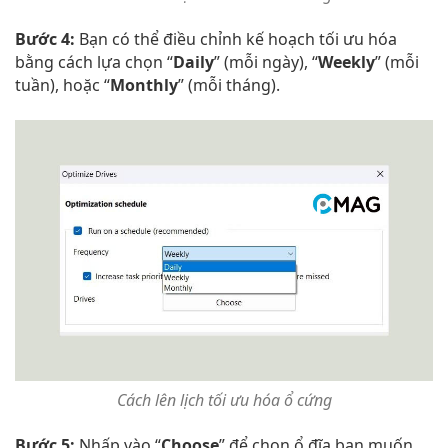
Bước 4:
Bạn có thể điều chỉnh kế hoạch tối ưu hóa
bằng cách lựa chọn “
Daily
” (mỗi ngày), “
Weekly
” (mỗi
tuần), hoặc “
Monthly
” (mỗi tháng).
Cách lên lịch tối ưu hóa ổ cứng
Bước 5:
Nhấp vào “
Choose
” để chọn ổ đĩa bạn muốn