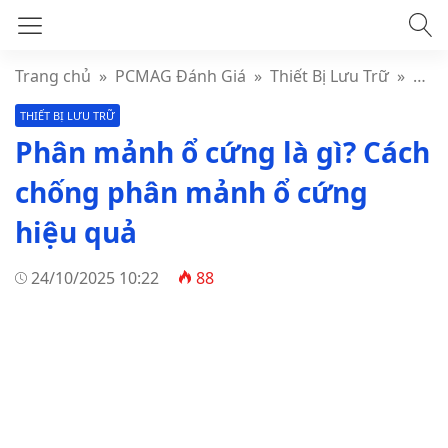
Trang chủ
»
PCMAG Đánh Giá
»
Thiết Bị Lưu Trữ
»
Phâ
THIẾT BỊ LƯU TRỮ
Phân mảnh ổ cứng là gì? Cách
chống phân mảnh ổ cứng
hiệu quả
24/10/2025 10:22
88