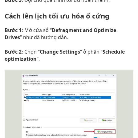
Bước 3:
Đợi cho quá trình tối ưu hoàn thành.
Cách lên lịch tối ưu hóa ổ cứng
Bước 1:
Mở cửa sổ “
Defragment and Optimize
Drives
” như đã hướng dẫn.
Bước 2:
Chọn “
Change Settings
” ở phần “
Schedule
optimization
“.