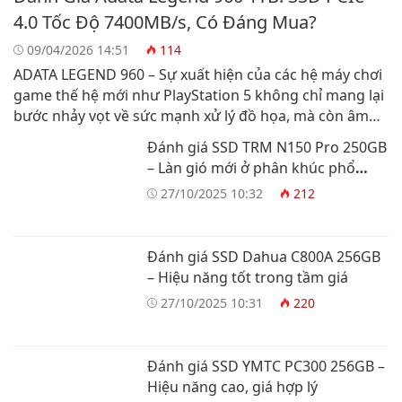
4.0 Tốc Độ 7400MB/s, Có Đáng Mua?
09/04/2026 14:51
114
ADATA LEGEND 960 – Sự xuất hiện của các hệ máy chơi
game thế hệ mới như PlayStation 5 không chỉ mang lại
bước nhảy vọt về sức mạnh xử lý đồ họa, mà còn âm
thầm tạo nên một tiêu chuẩn mới cho toàn ngành: ổ
Đánh giá SSD TRM N150 Pro 250GB
cứng SSD giờ đây đã trở thành yếu […]
– Làn gió mới ở phân khúc phổ
thông
27/10/2025 10:32
212
Đánh giá SSD Dahua C800A 256GB
– Hiệu năng tốt trong tầm giá
27/10/2025 10:31
220
Đánh giá SSD YMTC PC300 256GB –
Hiệu năng cao, giá hợp lý