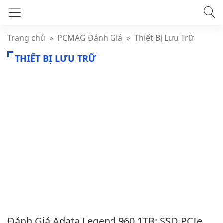
Trang chủ
»
PCMAG Đánh Giá
»
Thiết Bị Lưu Trữ
THIẾT BỊ LƯU TRỮ
Đánh Giá Adata Legend 960 1TB: SSD PCIe