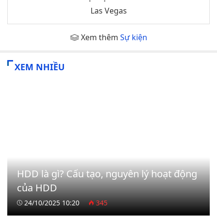
Las Vegas
Xem thêm
Sự kiện
XEM NHIỀU
HDD là gì? Cấu tạo, nguyên lý hoạt động
của HDD
24/10/2025 10:20
345