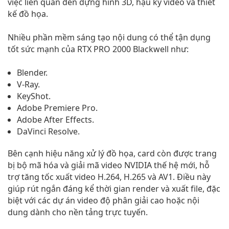
việc liên quan đến dựng hình 3D, hậu kỳ video và thiết
kế đồ họa.
Nhiều phần mềm sáng tạo nội dung có thể tận dụng
tốt sức mạnh của RTX PRO 2000 Blackwell như:
Blender.
V-Ray.
KeyShot.
Adobe Premiere Pro.
Adobe After Effects.
DaVinci Resolve.
Bên cạnh hiệu năng xử lý đồ họa, card còn được trang
bị bộ mã hóa và giải mã video NVIDIA thế hệ mới, hỗ
trợ tăng tốc xuất video H.264, H.265 và AV1. Điều này
giúp rút ngắn đáng kể thời gian render và xuất file, đặc
biệt với các dự án video độ phân giải cao hoặc nội
dung dành cho nền tảng trực tuyến.