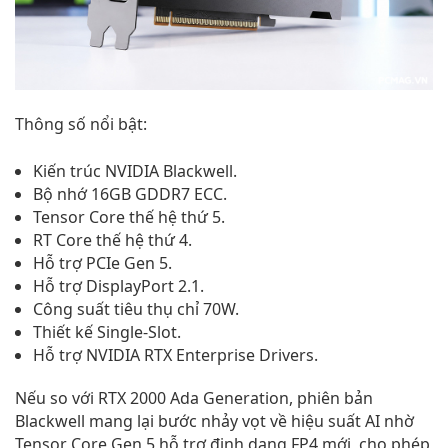
Thông số nổi bật:
Kiến trúc NVIDIA Blackwell.
Bộ nhớ 16GB GDDR7 ECC.
Tensor Core thế hệ thứ 5.
RT Core thế hệ thứ 4.
Hỗ trợ PCIe Gen 5.
Hỗ trợ DisplayPort 2.1.
Công suất tiêu thụ chỉ 70W.
Thiết kế Single-Slot.
Hỗ trợ NVIDIA RTX Enterprise Drivers.
Nếu so với RTX 2000 Ada Generation, phiên bản
Blackwell mang lại bước nhảy vọt về hiệu suất AI nhờ
Tensor Core Gen 5 hỗ trợ định dạng FP4 mới, cho phép