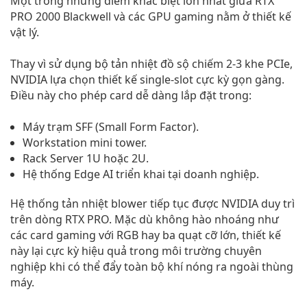
Một trong những điểm khác biệt lớn nhất giữa RTX
PRO 2000 Blackwell và các GPU gaming nằm ở thiết kế
vật lý.
Thay vì sử dụng bộ tản nhiệt đồ sộ chiếm 2-3 khe PCIe,
NVIDIA lựa chọn thiết kế single-slot cực kỳ gọn gàng.
Điều này cho phép card dễ dàng lắp đặt trong:
Máy trạm SFF (Small Form Factor).
Workstation mini tower.
Rack Server 1U hoặc 2U.
Hệ thống Edge AI triển khai tại doanh nghiệp.
Hệ thống tản nhiệt blower tiếp tục được NVIDIA duy trì
trên dòng RTX PRO. Mặc dù không hào nhoáng như
các card gaming với RGB hay ba quạt cỡ lớn, thiết kế
này lại cực kỳ hiệu quả trong môi trường chuyên
nghiệp khi có thể đẩy toàn bộ khí nóng ra ngoài thùng
máy.