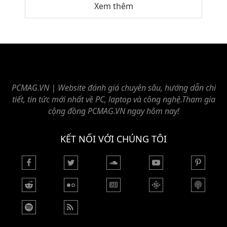
Xem thêm
PCMAG.VN | Website đánh giá chuyên sâu, hướng dẫn chi
tiết, tin tức mới nhất về PC, laptop và công nghệ.Tham gia
cộng đồng PCMAG.VN ngay hôm nay!
KẾT NỐI VỚI CHÚNG TÔI