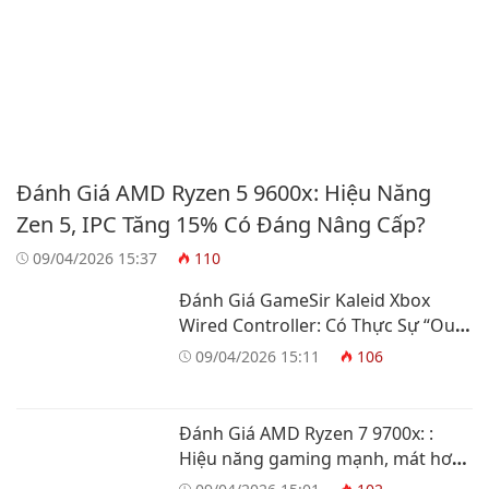
Đánh Giá AMD Ryzen 5 9600x: Hiệu Năng
Zen 5, IPC Tăng 15% Có Đáng Nâng Cấp?
09/04/2026 15:37
110
Đánh Giá GameSir Kaleid Xbox
Wired Controller: Có Thực Sự “Out
Trình” Tay Cầm Xbox?
09/04/2026 15:11
106
Đánh Giá AMD Ryzen 7 9700x: :
Hiệu năng gaming mạnh, mát hơn
và tiết kiệm điện