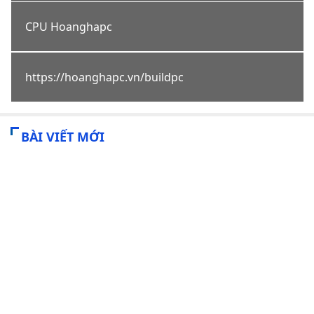
CPU Hoanghapc
https://hoanghapc.vn/buildpc
BÀI VIẾT MỚI