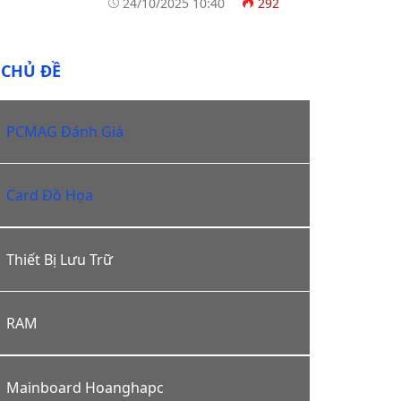
24/10/2025 10:40
292
CHỦ ĐỀ
PCMAG Đánh Giá
Card Đồ Họa
Thiết Bị Lưu Trữ
RAM
Mainboard Hoanghapc