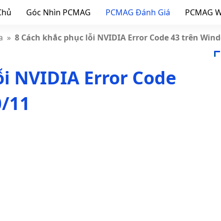
Chủ
Góc Nhìn PCMAG
PCMAG Đánh Giá
PCMAG W
a
»
8 Cách khắc phục lỗi NVIDIA Error Code 43 trên Win
ỗi NVIDIA Error Code
0/11