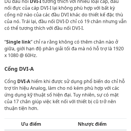
Dù đầu nối
DVI-I
tương thích với nhiều loại cáp, đầu
nối đực của cáp DVI-I lại không phù hợp với bất kỳ
cổng nữ nào của các đầu DVI khác do thiết kế đặc thù
của nó. Trái lại, đầu nối DVI-D chỉ có 19 chân nhưng vẫn
có thể tương thích với đầu nối DVI-I.
“
Single link
” chỉ ra rằng không có thêm chân nào ở
giữa, giới hạn độ phân giải tối đa mà nó hỗ trợ là 1920
x 1080 @ 60Hz.
Cổng DVI-A
Cổng
DVI-A
hiếm khi được sử dụng phổ biến do chỉ hỗ
trợ tín hiệu Analog, làm cho nó kém phù hợp với các
ứng dụng kỹ thuật số hiện đại. Tuy nhiên, sự có mặt
của 17 chân giúp việc kết nối với thiết bị cũ trở nên
thuận tiện hơn.
Ưu điểm
Nhược điểm