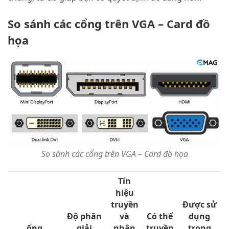
So sánh các cổng trên VGA – Card đồ
họa
So sánh các cổng trên VGA – Card đồ họa
Tín
hiệu
truyền
Được sử
Độ phân
và
Có thể
dụng
ổng
giải
nhận
truyền
trong