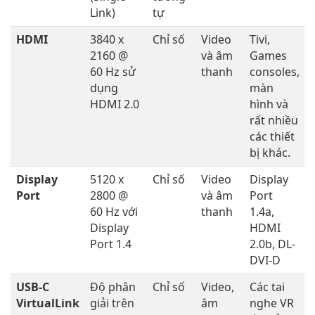
Link)
tự
HDMI
3840 x
Chỉ số
Video
Tivi,
2160 @
và âm
Games
60 Hz sử
thanh
consoles,
dụng
màn
HDMI 2.0
hình và
rất nhiều
các thiết
bị khác.
Display
5120 x
Chỉ số
Video
Display
Port
2800 @
và âm
Port
60 Hz với
thanh
1.4a,
Display
HDMI
Port 1.4
2.0b, DL-
DVI-D
USB-C
Độ phân
Chỉ số
Video,
Các tai
VirtualLink
giải trên
âm
nghe VR