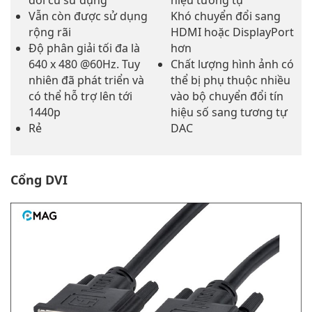
đời cũ sử dụng
hiệu tương tự
Vẫn còn được sử dụng
Khó chuyển đổi sang
rộng rãi
HDMI hoặc DisplayPort
Độ phân giải tối đa là
hơn
640 x 480 @60Hz. Tuy
Chất lượng hình ảnh có
nhiên đã phát triển và
thể bị phụ thuộc nhiều
có thể hỗ trợ lên tới
vào bộ chuyển đổi tín
1440p
hiệu số sang tương tự
Rẻ
DAC
Cổng DVI