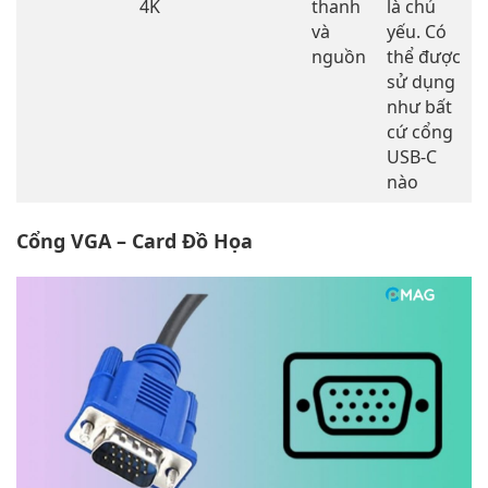
4K
thanh
là chủ
và
yếu. Có
nguồn
thể được
sử dụng
như bất
cứ cổng
USB-C
nào
Cổng VGA – Card Đồ Họa