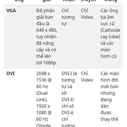
VGA
Độ phân
Chỉ
Chỉ
Các ống
giải ban
tương
Video
tia âm
đầu là
tự
cực cũ
640 x 480,
(Cathode
tuy nhiên
ray tube)
đã nâng
và các
cấp và có
màn
thể lên
hình cũ
tới 1080p
DVI
2048 x
DVI-I là
Chỉ
Các màn
1536 @
tương
Video
hình đời
60 Hz
tự và
mới hơn
(Dual
số
nhưng
Link),
DVI-D
đang
1920 x
chỉ số
dần
1080 @
DVI-A
được
60 Hz
chỉ
thay thế
(Single
tương