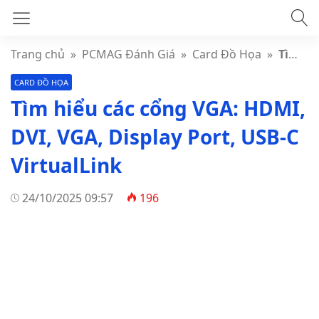
Trang chủ
»
PCMAG Đánh Giá
»
Card Đồ Họa
»
Tìm hiểu các cổng VGA: HDMI, DVI, VGA, Display Port, USB-C VirtualLink
CARD ĐỒ HỌA
Tìm hiểu các cổng VGA: HDMI,
DVI, VGA, Display Port, USB-C
VirtualLink
24/10/2025 09:57
196