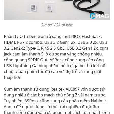
Giá đỡ VGA đi kèm
Phần I / O từ bên trái trở sang: nút BIOS FlashBack,
HDMI, PS / 2 combo, USB 3.2 Gen1 2x, USB 2.0 2x, USB
3.2 Gen2x2 Type-C, RJ45 2.5 GbE, USB 3.2 Gen1 2x, cụm
jack cắm âm thanh 5 lỗ được mạ vàng chống nhiễu,
cổng quang SPDIF Out. ASRock cũng cung cấp cổng
USB Lightning Gaming nhằm hỗ trợ game thủ kết nối
chuột / bàn phím tốc độ cao với độ trễ và rung giật
thấp hơn!
Cụm âm thanh sử dụng Realtek ALC897 vốn được sử
dụng nhiều ở các bo mạch chủ dòng Z vài năm trước.
Tuy nhiên, ASRock cũng cung cấp phần mềm Nahimic
Audio để người dùng có thể trải nghiệm được âm
thanh sống động và trực quan một cách tốt nhất trong