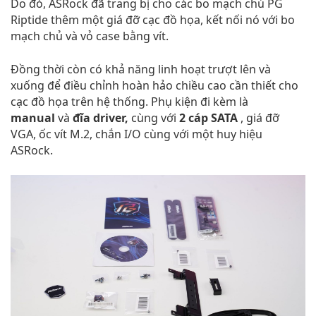
Do đó, ASRock đã trang bị cho các bo mạch chủ PG
Riptide thêm một giá đỡ cạc đồ họa, kết nối nó với bo
mạch chủ và vỏ case bằng vít.
Đồng thời còn có khả năng linh hoạt trượt lên và
xuống để điều chỉnh hoàn hảo chiều cao cần thiết cho
cạc đồ họa trên hệ thống. Phụ kiện đi kèm là
manual
và
đĩa driver,
cùng với
2 cáp SATA
, giá đỡ
VGA, ốc vít M.2, chắn I/O cùng với một huy hiệu
ASRock.