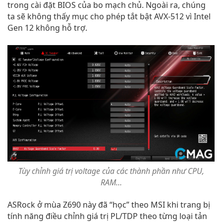
trong cài đặt BIOS của bo mạch chủ. Ngoài ra, chúng
ta sẽ không thấy mục cho phép tắt bật AVX-512 vì Intel
Gen 12 không hỗ trợ.
Tùy chỉnh giá trị voltage của các thành phần như CPU,
RAM…
ASRock ở mùa Z690 này đã “học” theo MSI khi trang bị
tính năng điều chỉnh giá trị PL/TDP theo từng loại tản