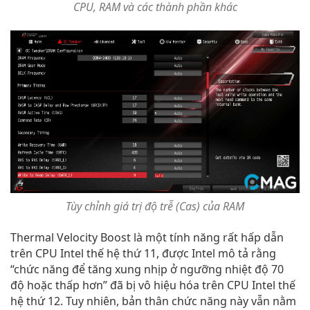
CPU, RAM và các thành phần khác
Tùy chỉnh giá trị độ trễ (Cas) của RAM
Thermal Velocity Boost là một tính năng rất hấp dẫn
trên CPU Intel thế hệ thứ 11, được Intel mô tả rằng
“chức năng để tăng xung nhịp ở ngưỡng nhiệt độ 70
độ hoặc thấp hơn” đã bị vô hiệu hóa trên CPU Intel thế
hệ thứ 12. Tuy nhiên, bản thân chức năng này vẫn nằm