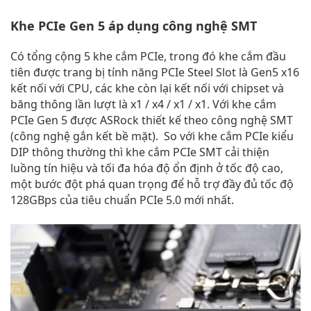
Khe PCIe Gen 5 áp dụng công nghệ SMT
Có tổng cộng 5 khe cắm PCIe, trong đó khe cắm đầu
tiên được trang bị tính năng PCIe Steel Slot là Gen5 x16
kết nối với CPU, các khe còn lại kết nối với chipset và
băng thông lần lượt là x1 / x4 / x1 / x1. Với khe cắm
PCIe Gen 5 được ASRock thiết kế theo công nghệ SMT
(công nghệ gắn kết bề mặt). So với khe cắm PCIe kiểu
DIP thông thường thì khe cắm PCIe SMT cải thiện
luồng tín hiệu và tối đa hóa độ ổn định ở tốc độ cao,
một bước đột phá quan trọng để hỗ trợ đầy đủ tốc độ
128GBps của tiêu chuẩn PCIe 5.0 mới nhất.