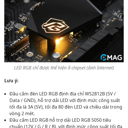
LED RGB chỉ được thể hiện ở chipset (ảnh Internet)
Lưu ý:
Đầu cắm đèn LED RGB định địa chỉ WS2812B (5V /
Data / GND), hỗ trợ dải LED với định mức công suất
tối đa là 3A (5V), tối đa 80 đèn LED và chiều dài trong
vòng 2 mét.
Đầu cắm LED RGB hỗ trợ dải LED RGB 5050 tiêu
chuẩn (12V / G / R / B), với định mức công suất tối đa