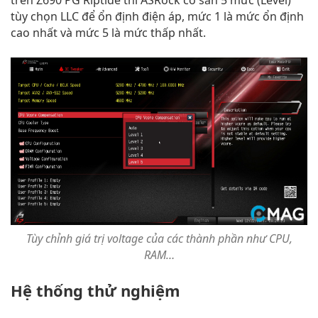
trên Z690 PG Riptide thì ASRock có sẵn 5 mức (Level)
tùy chọn LLC để ổn định điện áp, mức 1 là mức ổn định
cao nhất và mức 5 là mức thấp nhất.
Tùy chỉnh giá trị voltage của các thành phần như CPU,
RAM…
Hệ thống thử nghiệm