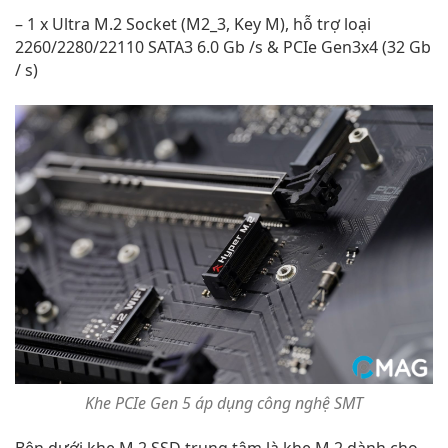
– 1 x Ultra M.2 Socket (M2_3, Key M), hỗ trợ loại
2260/2280/22110 SATA3 6.0 Gb /s & PCIe Gen3x4 (32 Gb
/ s)
Khe PCIe Gen 5 áp dụng công nghệ SMT
Bên dưới khe M.2 SSD trung tâm là khe M.2 dành cho