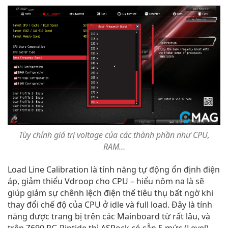
Tùy chỉnh giá trị voltage của các thành phần như CPU,
RAM…
Load Line Calibration là tính năng tự động ổn định điện
áp, giảm thiểu Vdroop cho CPU – hiểu nôm na là sẽ
giúp giảm sự chênh lệch điện thế tiêu thụ bất ngờ khi
thay đổi chế độ của CPU ở idle và full load. Đây là tính
năng được trang bị trên các Mainboard từ rất lâu, và