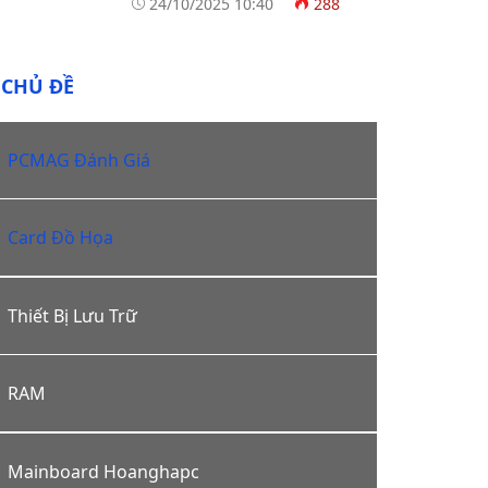
24/10/2025 10:40
288
CHỦ ĐỀ
PCMAG Đánh Giá
Card Đồ Họa
Thiết Bị Lưu Trữ
RAM
Mainboard Hoanghapc