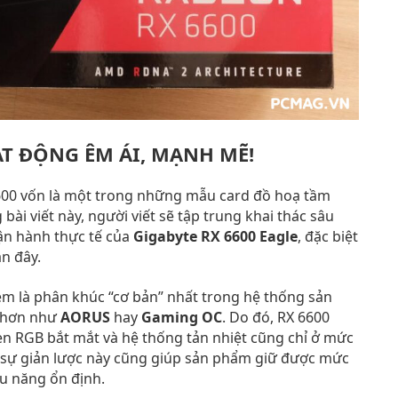
ẠT ĐỘNG ÊM ÁI, MẠNH MẼ!
600 vốn là một trong những mẫu card đồ hoạ tầm
 bài viết này, người viết sẽ tập trung khai thác sâu
ận hành thực tế của
Gigabyte RX 6600 Eagle
, đặc biệt
n đây.
m là phân khúc “cơ bản” nhất trong hệ thống sản
p hơn như
AORUS
hay
Gaming OC
. Do đó, RX 6600
đèn RGB bắt mắt và hệ thống tản nhiệt cũng chỉ ở mức
, sự giản lược này cũng giúp sản phẩm giữ được mức
u năng ổn định.