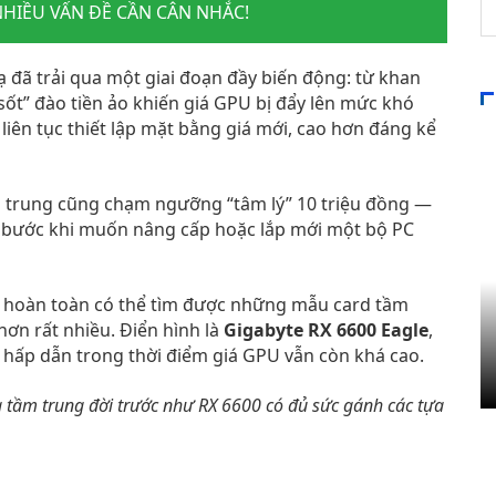
NHIỀU VẤN ĐỀ CẦN CÂN NHẮC!
ạ đã trải qua một giai đoạn đầy biến động: từ khan
ốt” đào tiền ảo khiến giá GPU bị đẩy lên mức khó
iên tục thiết lập mặt bằng giá mới, cao hơn đáng kể
 trung cũng chạm ngưỡng “tâm lý” 10 triệu đồng —
n bước khi muốn nâng cấp hoặc lắp mới một bộ PC
ủ hoàn toàn có thể tìm được những mẫu card tầm
hơn rất nhiều. Điển hình là
Gigabyte RX 6600 Eagle
,
hấp dẫn trong thời điểm giá GPU vẫn còn khá cao.
ạ tầm trung đời trước như RX 6600 có đủ sức gánh các tựa