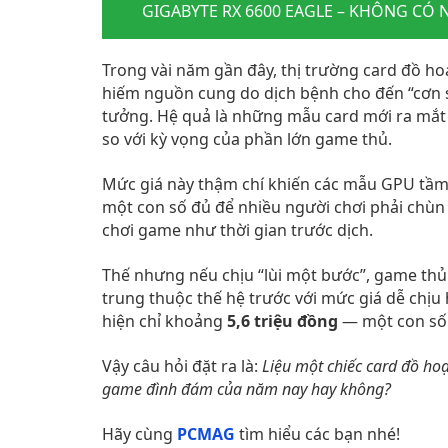
GIGABYTE RX 6600 EAGLE – KHÔNG CÓ 
Trong vài năm gần đây, thị trường card đồ ho
hiếm nguồn cung do dịch bệnh cho đến “cơn s
tưởng. Hệ quả là những mẫu card mới ra mắt l
so với kỳ vọng của phần lớn game thủ.
Mức giá này thậm chí khiến các mẫu GPU tầm
một con số đủ để nhiều người chơi phải chù
chơi game như thời gian trước dịch.
Thế nhưng nếu chịu “lùi một bước”, game th
trung thuộc thế hệ trước với mức giá dễ chịu 
hiện chỉ khoảng
5,6 triệu đồng
— một con số 
Vậy câu hỏi đặt ra là:
Liệu một chiếc card đồ ho
game đình đám của năm nay hay không?
Hãy cùng
PCMAG
tìm hiểu các bạn nhé!