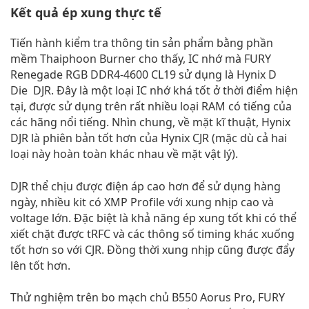
Kết quả ép xung thực tế
Tiến hành kiểm tra thông tin sản phẩm bằng phần
mềm Thaiphoon Burner cho thấy, IC nhớ mà FURY
Renegade RGB DDR4-4600 CL19 sử dụng là Hynix D
Die DJR. Đây là một loại IC nhớ khá tốt ở thời điểm hiện
tại, được sử dụng trên rất nhiều loại RAM có tiếng của
các hãng nổi tiếng. Nhìn chung, về mặt kĩ thuật, Hynix
DJR là phiên bản tốt hơn của Hynix CJR (mặc dù cả hai
loại này hoàn toàn khác nhau về mặt vật lý).
DJR thể chịu được điện áp cao hơn để sử dụng hàng
ngày, nhiều kit có XMP Profile với xung nhịp cao và
voltage lớn. Đặc biệt là khả năng ép xung tốt khi có thể
xiết chặt được tRFC và các thông số timing khác xuống
tốt hơn so với CJR. Đồng thời xung nhịp cũng được đẩy
lên tốt hơn.
Thử nghiệm trên bo mạch chủ B550 Aorus Pro, FURY