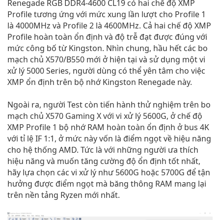
Renegade RGB DDR4-4600 CL19 có hai chế độ XMP
Profile tương ứng với mức xung lần lượt cho Profile 1
là 4000MHz và Profile 2 là 4600MHz. Cả hai chế độ XMP
Profile hoàn toàn ổn định và độ trễ đạt được đúng với
mức công bố từ Kingston. Nhìn chung, hầu hết các bo
mạch chủ X570/B550 mới ở hiện tại và sử dụng một vi
xử lý 5000 Series, người dùng có thể yên tâm cho việc
XMP ổn định trên bộ nhớ Kingston Renegade này.
Ngoài ra, người Test còn tiến hành thử nghiệm trên bo
mạch chủ X570 Gaming X với vi xử lý 5600G, ở chế độ
XMP Profile 1 bộ nhớ RAM hoàn toàn ổn định ở bus 4K
với tỉ lệ IF 1:1, ở mức này vốn là điểm ngọt về hiệu năng
cho hệ thống AMD. Tức là với những người ưa thích
hiệu năng và muốn tăng cường độ ổn định tốt nhất,
hãy lựa chọn các vi xử lý như 5600G hoặc 5700G để tận
hưởng được điểm ngọt mà băng thông RAM mang lại
trên nền tảng Ryzen mới nhất.