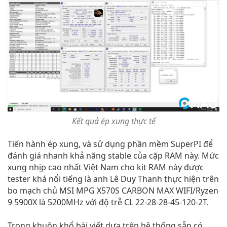
Kết quả ép xung thực tế
Tiến hành ép xung, và sử dụng phần mềm SuperPI để
đánh giá nhanh khả năng stable của cặp RAM này. Mức
xung nhịp cao nhất Việt Nam cho kit RAM này được
tester khá nổi tiếng là anh Lê Duy Thanh thực hiện trên
bo mạch chủ MSI MPG X570S CARBON MAX WIFI/Ryzen
9 5900X là 5200MHz với độ trễ CL 22-28-28-45-120-2T.
Trong khuôn khổ bài viết dựa trên hệ thống sẵn có,