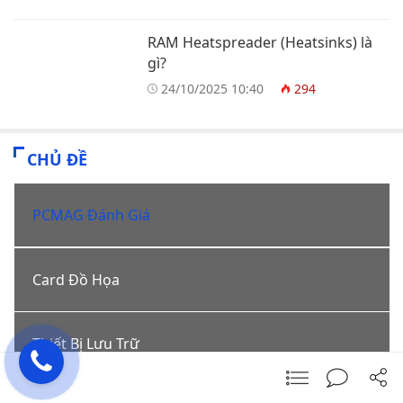
RAM Heatspreader (Heatsinks) là
gì?
24/10/2025 10:40
294
CHỦ ĐỀ
PCMAG Đánh Giá
Card Đồ Họa
Thiết Bị Lưu Trữ