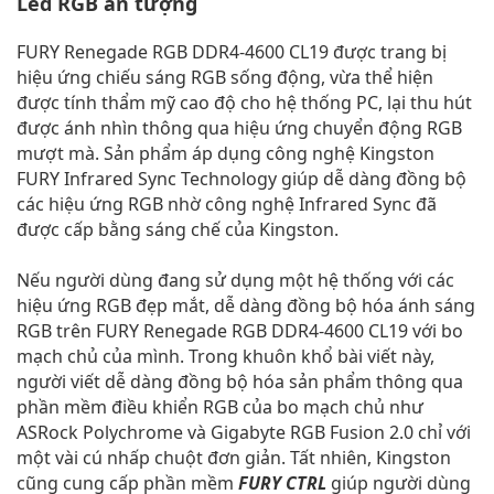
Led RGB ấn tượng
FURY Renegade RGB DDR4-4600 CL19 được trang bị
hiệu ứng chiếu sáng RGB sống động, vừa thể hiện
được tính thẩm mỹ cao độ cho hệ thống PC, lại thu hút
được ánh nhìn thông qua hiệu ứng chuyển động RGB
mượt mà. Sản phẩm áp dụng công nghệ Kingston
FURY Infrared Sync Technology giúp dễ dàng đồng bộ
các hiệu ứng RGB nhờ công nghệ Infrared Sync đã
được cấp bằng sáng chế của Kingston.
Nếu người dùng đang sử dụng một hệ thống với các
hiệu ứng RGB đẹp mắt, dễ dàng đồng bộ hóa ánh sáng
RGB trên FURY Renegade RGB DDR4-4600 CL19 với bo
mạch chủ của mình. Trong khuôn khổ bài viết này,
người viết dễ dàng đồng bộ hóa sản phẩm thông qua
phần mềm điều khiển RGB của bo mạch chủ như
ASRock Polychrome và Gigabyte RGB Fusion 2.0 chỉ với
một vài cú nhấp chuột đơn giản. Tất nhiên, Kingston
cũng cung cấp phần mềm
FURY CTRL
giúp người dùng