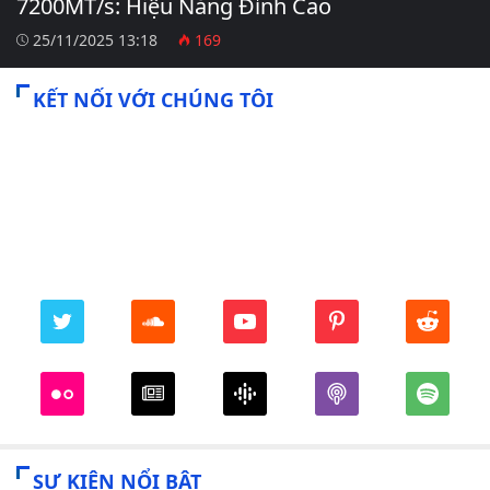
7200MT/s: Hiệu Năng Đỉnh Cao
25/11/2025 13:18
169
KẾT NỐI VỚI CHÚNG TÔI
SỰ KIỆN NỔI BẬT