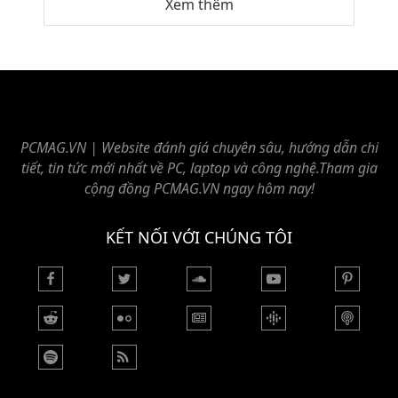
Xem thêm
PCMAG.VN | Website đánh giá chuyên sâu, hướng dẫn chi
tiết, tin tức mới nhất về PC, laptop và công nghệ.Tham gia
cộng đồng PCMAG.VN ngay hôm nay!
KẾT NỐI VỚI CHÚNG TÔI