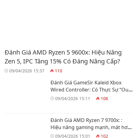
Đánh Giá AMD Ryzen 5 9600x: Hiệu Năng
Zen 5, IPC Tăng 15% Có Đáng Nâng Cấp?
09/04/2026 15:37
110
Đánh Giá GameSir Kaleid Xbox
Wired Controller: Có Thực Sự “Out
Trình” Tay Cầm Xbox?
09/04/2026 15:11
106
Đánh Giá AMD Ryzen 7 9700x: :
Hiệu năng gaming mạnh, mát hơn
và tiết kiệm điện
09/04/2026 15:01
102