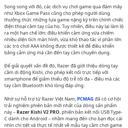
Song song với đó, các dịch vụ chơi game qua đám mây
như Xbox Game Pass cũng cho phép người dùng
thưởng thức những tựa game nặng ký trên chính chiếc
điện thoại cầm tay của họ. Tuy nhiên, điều này lại làm lộ
ra một hạn chế lớn: điều khiển cảm ứng vừa chiếm
nhiều diện tích màn hình, vừa khó thao tác vì phần lớn
các trò chơi AAA không được thiết kế để điều khiển
bằng cảm ứng mà cần đến tay cầm chuyên dụng.
Để giải quyết vấn đề đó, Razer đã giới thiệu dòng tay
cầm di động Kishi, cho phép kết nối trực tiếp với
smartphone để giảm thiểu độ trễ tối đa – điều mà các
tay cầm Bluetooth khó lòng đáp ứng.
Nhờ sự hỗ trợ từ Razer Việt Nam,
PCMAG
đã có cơ hội
trải nghiệm phiên bản mới nhất của dòng sản phẩm
này –
Razer Kishi V2 PRO
, phiên bản kết nối USB Type-
C dành cho Android – nhằm mang đến cho bạn đọc cái
nhìn chi tiết và thực tế nhất về mẫu tay cầm chơi game