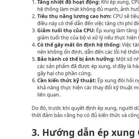
Tăng nhiệt độ hoạt động:
Khi ép xung, CPU
hệ thống làm mát không đủ mạnh, ảnh hưởn
Tiêu thụ năng lượng cao hơn:
CPU sẽ tiêu
điều này có thể dẫn đến việc tăng chi phí
Giảm tuổi thọ của CPU:
Ép xung làm tăng t
giảm tuổi thọ của bộ vi xử lý nếu thực hiệ
Có thể gây mất ổn định hệ thống:
Việc tă
nên không ổn định, dẫn đến các lỗi hệ thố
Bảo hành có thể bị ảnh hưởng:
Một số nh
các sản phẩm đã được ép xung, vì đây là hà
gây hại cho phần cứng.
Cần kiến thức kỹ thuật:
Ép xung đòi hỏi n
khả năng thực hiện các thay đổi kỹ thuật m
liên quan.
Do đó, trước khi quyết định ép xung, người dù
thời đảm bảo rằng họ có đủ kiến thức và công
3. Hướng dẫn ép xung 