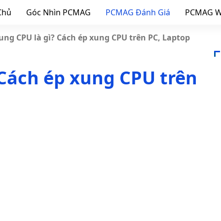
Chủ
Góc Nhìn PCMAG
PCMAG Đánh Giá
PCMAG W
ung CPU là gì? Cách ép xung CPU trên PC, Laptop
 Cách ép xung CPU trên