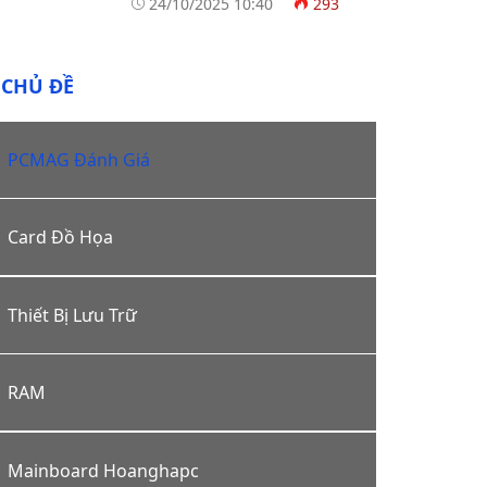
24/10/2025 10:40
293
CHỦ ĐỀ
PCMAG Đánh Giá
Card Đồ Họa
Thiết Bị Lưu Trữ
RAM
Mainboard Hoanghapc