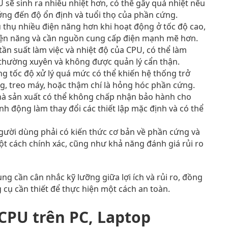
 sẽ sinh ra nhiều nhiệt hơn, có thể gây quá nhiệt nếu
g đến độ ổn định và tuổi thọ của phần cứng.
 thụ nhiều điện năng hơn khi hoạt động ở tốc độ cao,
 điện năng và cần nguồn cung cấp điện mạnh mẽ hơn.
ần suất làm việc và nhiệt độ của CPU, có thể làm
n thường xuyên và không được quản lý cẩn thận.
ng tốc độ xử lý quá mức có thể khiến hệ thống trở
ng, treo máy, hoặc thậm chí là hỏng hóc phần cứng.
à sản xuất có thể không chấp nhận bảo hành cho
nh động làm thay đổi các thiết lập mặc định và có thể
gười dùng phải có kiến thức cơ bản về phần cứng và
ột cách chính xác, cũng như khả năng đánh giá rủi ro
ng cần cân nhắc kỹ lưỡng giữa lợi ích và rủi ro, đồng
 cụ cần thiết để thực hiện một cách an toàn.
CPU trên PC, Laptop