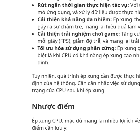
Rút ngắn thời gian thực hiện tác vụ:
Với 
mở ứng dụng, và xử lý dữ liệu được thực hi
Cải thiện khả năng đa nhiệm:
Ép xung ch
gây ra sự chậm trễ, mang lại hiệu quả làm việ
Cải thiện trải nghiệm chơi game:
Tăng cư
mỗi giây (FPS), giảm độ trễ, và mang lại t
Tối ưu hóa sử dụng phần cứng:
Ép xung g
biệt là khi CPU có khả năng ép xung cao n
định.
Tuy nhiên, quá trình ép xung cần được thực h
định của hệ thống. Cần cân nhắc việc sử dụng
trạng của CPU sau khi ép xung.
Nhược điểm
Ép xung CPU, mặc dù mang lại nhiều lợi ích v
điểm cần lưu ý: