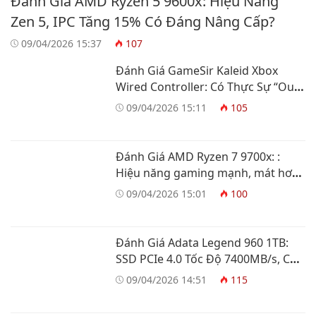
Đánh Giá AMD Ryzen 5 9600x: Hiệu Năng
Zen 5, IPC Tăng 15% Có Đáng Nâng Cấp?
09/04/2026 15:37
107
Đánh Giá GameSir Kaleid Xbox
Wired Controller: Có Thực Sự “Out
Trình” Tay Cầm Xbox?
09/04/2026 15:11
105
Đánh Giá AMD Ryzen 7 9700x: :
Hiệu năng gaming mạnh, mát hơn
và tiết kiệm điện
09/04/2026 15:01
100
Đánh Giá Adata Legend 960 1TB:
SSD PCIe 4.0 Tốc Độ 7400MB/s, Có
Đáng Mua?
09/04/2026 14:51
115