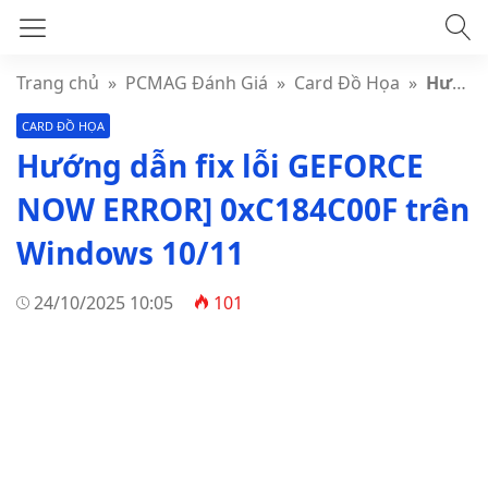
Trang chủ
»
PCMAG Đánh Giá
»
Card Đồ Họa
»
Hướng dẫn fix lỗi GEFORCE NOW ERROR] 0xC184C00F trên Windows 10/11
CARD ĐỒ HỌA
Hướng dẫn fix lỗi GEFORCE
NOW ERROR] 0xC184C00F trên
Windows 10/11
24/10/2025 10:05
101