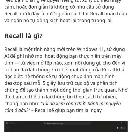
Nếu bạn lo lắng về quyền riêng tư, xử lý dữ liệu nhạy
cảm, hoặc đơn giản là không có nhu cầu sử dụng
Recall, dưới đây là hướng dẫn cách tắt Recall hoàn toàn
và ngăn nó tự động kích hoạt lại trong tương lai.
Recall là gì?
Recall là một tính năng mới trên Windows 11, sử dụng
AI để ghi nhớ mọi hoạt động bạn thực hiện trên máy
tính — từ việc mở tệp nào, xem nội dung gì, cho đến vị
trí bạn đã đặt chúng. Cơ chế hoạt động của Recall khá
đặc biệt: hệ thống sẽ tự động chụp ảnh màn hình
desktop sau mỗi 5 giây, lưu trữ cục bộ và phân tích
chúng để tạo thành một dòng thời gian trực quan. Nhờ
đó, bạn có thể tìm lại thông tin theo cách tự nhiên,
chẳng hạn như:
“Tôi đã xem công thức bánh mì nguyên
cám ở đâu?”
– Recall sẽ giúp bạn tìm lại ngay.