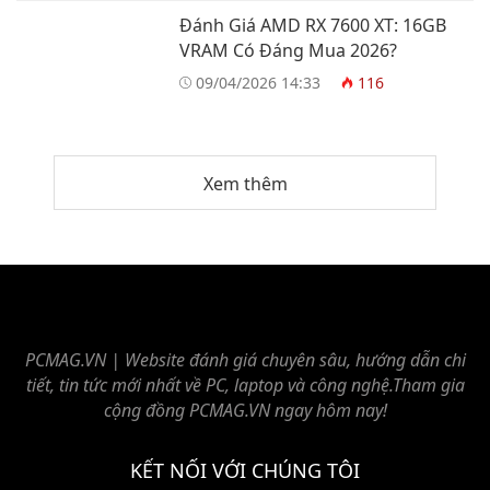
Đánh Giá AMD RX 7600 XT: 16GB
VRAM Có Đáng Mua 2026?
09/04/2026 14:33
116
Xem thêm
PCMAG.VN | Website đánh giá chuyên sâu, hướng dẫn chi
tiết, tin tức mới nhất về PC, laptop và công nghệ.Tham gia
cộng đồng PCMAG.VN ngay hôm nay!
KẾT NỐI VỚI CHÚNG TÔI