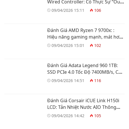
Wired Controller: Có Thực Sự “Out
Trình” Tay Cầm Xbox?
09/04/2026 15:11
106
Đánh Giá AMD Ryzen 7 9700x: :
Hiệu năng gaming mạnh, mát hơn
và tiết kiệm điện
09/04/2026 15:01
102
Đánh Giá Adata Legend 960 1TB:
SSD PCIe 4.0 Tốc Độ 7400MB/s, Có
Đáng Mua?
09/04/2026 14:51
116
Đánh Giá Corsair iCUE Link H150i
LCD: Tản Nhiệt Nước AIO Thông
Minh
09/04/2026 14:42
105