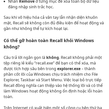
Nhấn
Remove
ở từng mục để xóa toàn bộ dữ liệu
đăng nhập sinh trắc học.
Sau khi vô hiệu hóa cả vân tay lẫn nhận diện khuôn
mặt, Recall sẽ không còn đủ điều kiện để hoạt động và
gần như không thể tự kích hoạt lại.
Có thể gỡ hoàn toàn Recall khỏi Windows
không?
Câu trả lời ngắn gọn là
không
. Recall không phải một
tệp riêng lẻ kiểu “recall.exe” để bạn có thể xóa, mà
được tích hợp sâu bên trong
explorer.exe
– thành
phần cốt lõi của Windows chịu trách nhiệm cho File
Explorer, Taskbar và Start Menu. Việc loại bỏ trực tiếp
Recall đồng nghĩa can thiệp vào hệ thống lõi và có thể
làm Windows hoạt động không ổn định hoặc lỗi hoàn
toàn.
Trên Internet có xuất hiện một số công cụ bên thứ ba