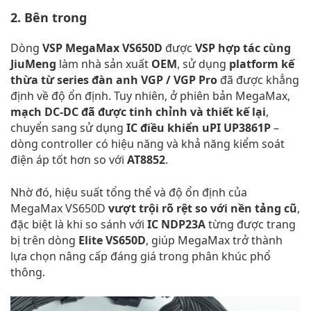
2. Bên trong
Dòng
VSP MegaMax VS650D
được
VSP hợp tác cùng
JiuMeng
làm nhà sản xuất
OEM
, sử dụng
platform kế
thừa từ series đàn anh VGP / VGP Pro
đã được khẳng
định về độ ổn định. Tuy nhiên, ở phiên bản MegaMax,
mạch DC-DC đã được tinh chỉnh và thiết kế lại
,
chuyển sang sử dụng
IC điều khiển uPI UP3861P
–
dòng controller có hiệu năng và khả năng kiểm soát
điện áp tốt hơn so với
AT8852
.
Nhờ đó, hiệu suất tổng thể và độ ổn định của
MegaMax VS650D
vượt trội rõ rệt so với nền tảng cũ
,
đặc biệt là khi so sánh với
IC NDP23A
từng được trang
bị trên dòng
Elite VS650D
, giúp MegaMax trở thành
lựa chọn nâng cấp đáng giá trong phân khúc phổ
thông.