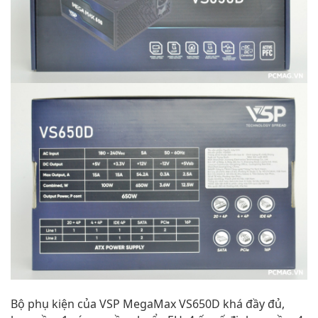
Bộ phụ kiện của VSP MegaMax VS650D khá đầy đủ,