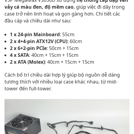
vảy cá màu đen, độ mềm cao
, giúp việc đi dây trong
case trở nên linh hoạt và gọn gàng hơn. Chi tiết các
đầu cáp và chiều dài như sau:
1 x 24-pin Mainboard
: 55cm
2 x 4+4-pin ATX12V (CPU)
: 60cm
2 x 6+2-pin PCIe
: 50cm + 15cm
4 x SATA
: 40cm + 15cm + 15cm
2 x ATA (Molex)
: 40cm + 15cm + 15cm
Cách bố trí chiều dài hợp lý giúp bộ nguồn dễ dàng
tương thích với nhiều loại case khác nhau, từ mid-
tower đến full-tower.