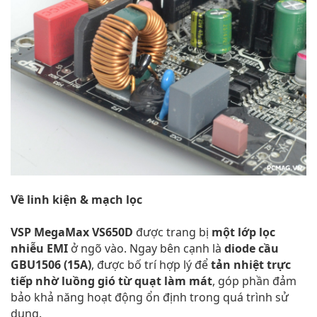
Về linh kiện & mạch lọc
VSP MegaMax VS650D
được trang bị
một lớp lọc
nhiễu EMI
ở ngõ vào. Ngay bên cạnh là
diode cầu
GBU1506 (15A)
, được bố trí hợp lý để
tản nhiệt trực
tiếp nhờ luồng gió từ quạt làm mát
, góp phần đảm
bảo khả năng hoạt động ổn định trong quá trình sử
dụng.