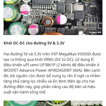
Khối DC-DC cho đường 5V & 3.3V
Hai đường 5V và 3.3V trên VSP MegaMax VS650D được
tạo ra thông qua khối VRMs (DC to DC), sử dụng IC
điều khiển uPI semi UP3861P (2 kênh) để điều khiển 4
MOSFET Advance Power AP4024GEMT (60A). Bên cạnh
đó, bộ nguồn còn được bổ sung tụ rắn ở ngõ ra nhằm
tăng khả năng lọc nhiễu và ổn định điện áp cho hai
đường điện này, góp phần nâng cao độ bền và hiệu
suất vận hành tổng thể.