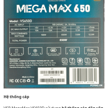
Hệ thống cáp
VSP MegaMax VS650D sử dụng
hệ thống cáp dập vân