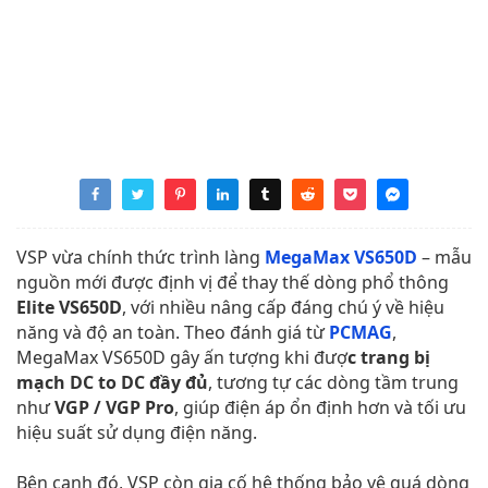
VSP vừa chính thức trình làng
MegaMax VS650D
– mẫu
nguồn mới được định vị để thay thế dòng phổ thông
Elite VS650D
, với nhiều nâng cấp đáng chú ý về hiệu
năng và độ an toàn. Theo đánh giá từ
PCMAG
,
MegaMax VS650D gây ấn tượng khi đượ
c trang bị
mạch DC to DC đầy đủ
, tương tự các dòng tầm trung
như
VGP / VGP Pro
, giúp điện áp ổn định hơn và tối ưu
hiệu suất sử dụng điện năng.
Bên cạnh đó, VSP còn gia cố hệ thống bảo vệ quá dòng