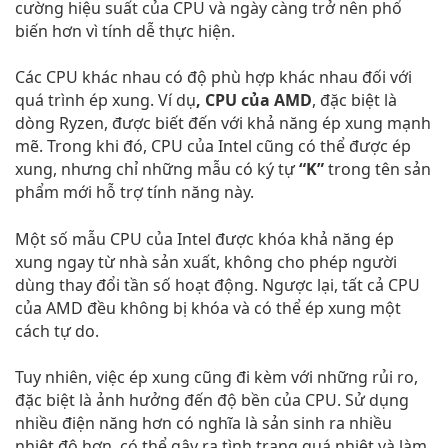
cường hiệu suất của CPU và ngày càng trở nên phổ
biến hơn vì tính dễ thực hiện.
Các CPU khác nhau có độ phù hợp khác nhau đối với
quá trình ép xung. Ví dụ
, CPU của AMD
, đặc biệt là
dòng Ryzen, được biết đến với khả năng ép xung mạnh
mẽ. Trong khi đó, CPU của Intel cũng có thể được ép
xung, nhưng chỉ những mẫu có ký tự
“K”
trong tên sản
phẩm mới hỗ trợ tính năng này.
Một số mẫu CPU của Intel được khóa khả năng ép
xung ngay từ nhà sản xuất, không cho phép người
dùng thay đổi tần số hoạt động. Ngược lại, tất cả CPU
của AMD đều không bị khóa và có thể ép xung một
cách tự do.
Tuy nhiên, việc ép xung cũng đi kèm với những rủi ro,
đặc biệt là ảnh hưởng đến độ bền của CPU. Sử dụng
nhiều điện năng hơn có nghĩa là sản sinh ra nhiều
nhiệt độ hơn, có thể gây ra tình trạng quá nhiệt và làm