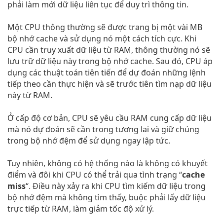
phải làm mới dữ liệu liên tục để duy trì thông tin.
Một CPU thông thường sẽ được trang bị một vài MB
bộ nhớ cache và sử dụng nó một cách tích cực. Khi
CPU cần truy xuất dữ liệu từ RAM, thông thường nó sẽ
lưu trữ dữ liệu này trong bộ nhớ cache. Sau đó, CPU áp
dụng các thuật toán tiên tiến để dự đoán những lệnh
tiếp theo cần thực hiện và sẽ trước tiên tìm nạp dữ liệu
này từ RAM.
Ở cấp độ cơ bản, CPU sẽ yêu cầu RAM cung cấp dữ liệu
mà nó dự đoán sẽ cần trong tương lai và giữ chúng
trong bộ nhớ đệm để sử dụng ngay lập tức.
Tuy nhiên, không có hệ thống nào là không có khuyết
điểm và đôi khi CPU có thể trải qua tình trạng “
cache
miss
“. Điều này xảy ra khi CPU tìm kiếm dữ liệu trong
bộ nhớ đệm mà không tìm thấy, buộc phải lấy dữ liệu
trực tiếp từ RAM, làm giảm tốc độ xử lý.