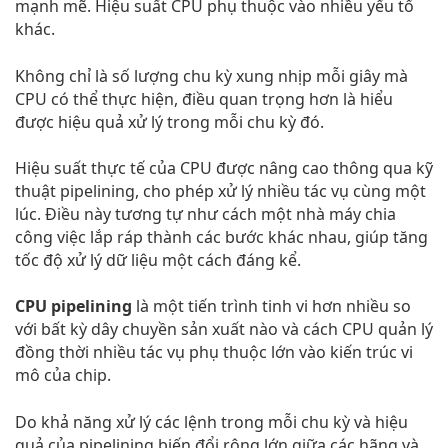
mạnh mẽ. Hiệu suất CPU phụ thuộc vào nhiều yếu tố
khác.
Không chỉ là số lượng chu kỳ xung nhịp mỗi giây mà
CPU có thể thực hiện, điều quan trọng hơn là hiểu
được hiệu quả xử lý trong mỗi chu kỳ đó.
Hiệu suất thực tế của CPU được nâng cao thông qua kỹ
thuật pipelining, cho phép xử lý nhiều tác vụ cùng một
lúc. Điều này tương tự như cách một nhà máy chia
công việc lắp ráp thành các bước khác nhau, giúp tăng
tốc độ xử lý dữ liệu một cách đáng kể.
CPU pipelining
là một tiến trình tinh vi hơn nhiều so
với bất kỳ dây chuyền sản xuất nào và cách CPU quản lý
đồng thời nhiều tác vụ phụ thuộc lớn vào kiến trúc vi
mô của chip.
Do khả năng xử lý các lệnh trong mỗi chu kỳ và hiệu
quả của pipelining biến đổi rộng lớn giữa các hãng và