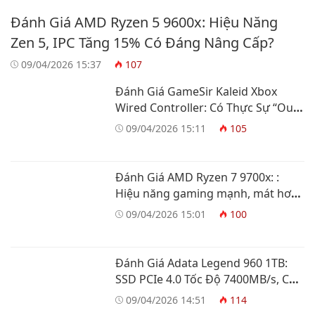
Đánh Giá AMD Ryzen 5 9600x: Hiệu Năng
Zen 5, IPC Tăng 15% Có Đáng Nâng Cấp?
09/04/2026 15:37
107
Đánh Giá GameSir Kaleid Xbox
Wired Controller: Có Thực Sự “Out
Trình” Tay Cầm Xbox?
09/04/2026 15:11
105
Đánh Giá AMD Ryzen 7 9700x: :
Hiệu năng gaming mạnh, mát hơn
và tiết kiệm điện
09/04/2026 15:01
100
Đánh Giá Adata Legend 960 1TB:
SSD PCIe 4.0 Tốc Độ 7400MB/s, Có
Đáng Mua?
09/04/2026 14:51
114