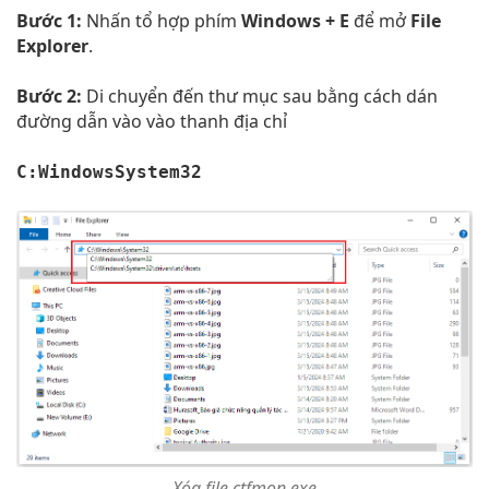
Bước 1:
Nhấn tổ hợp phím
Windows + E
để mở
File
Explorer
.
Bước 2:
Di chuyển đến thư mục sau bằng cách dán
đường dẫn vào vào thanh địa chỉ
C:WindowsSystem32
Xóa file ctfmon.exe