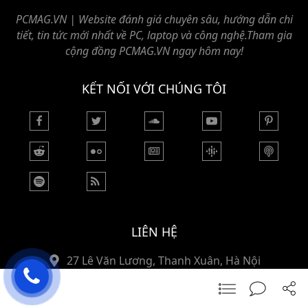
PCMAG.VN | Website đánh giá chuyên sâu, hướng dẫn chi
tiết, tin tức mới nhất về PC, laptop và công nghệ.Tham gia
cộng đồng PCMAG.VN ngay hôm nay!
KẾT NỐI VỚI CHÚNG TÔI
LIÊN HỆ
27 Lê Văn Lương, Thanh Xuân, Hà Nội
092 112 9666
pcmagvietnam@gmail.com