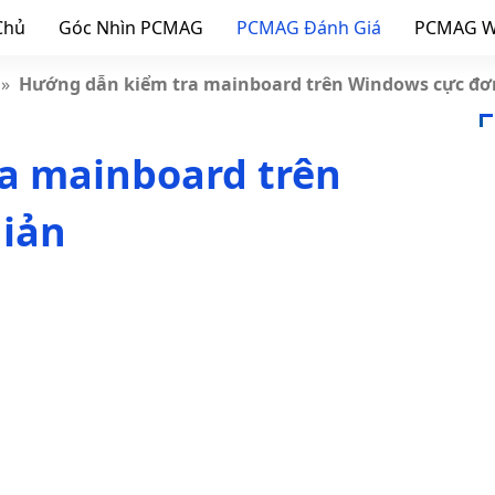
Chủ
Góc Nhìn PCMAG
PCMAG Đánh Giá
PCMAG W
»
Hướng dẫn kiểm tra mainboard trên Windows cực đơ
a mainboard trên
iản