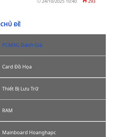
24/10/2025 10:40
293
CHỦ ĐỀ
PCMAG Đánh Giá
Card Đồ Họa
Thiết Bị Lưu Trữ
RAM
Mainboard Hoanghapc