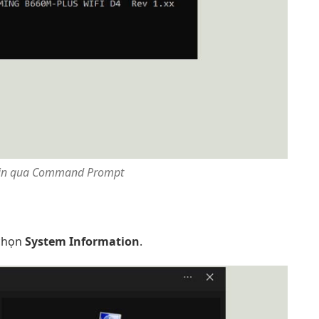
 tin qua Command Prompt
chọn
System Information
.