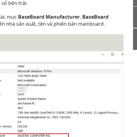
sổ bên trái.
 các mục
BaseBoard Manufacturer
,
BaseBoard
ên nhà sản xuất, tên và phiên bản mainboard.